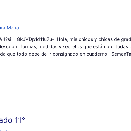
ra Maria
4?si=lIGkJVDp1d11u7u- ¡Hola, mis chicos y chicas de gra
escubrir formas, medidas y secretos que están por todas 
erda que todo debe de ir consignado en cuaderno. SemanTall
ado 11°