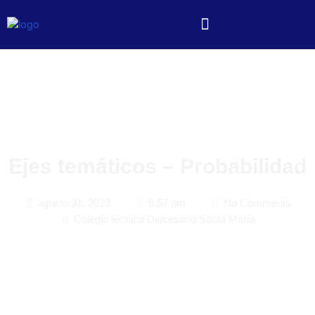
Ejes temáticos – Probabilidad
agosto 31, 2023
8:57 pm
No Comments
Colegio técnico Diocesano Santa María