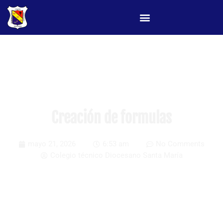
Creación de formulas
mayo 21, 2026
6:53 am
No Comments
Colegio técnico Diocesano Santa María