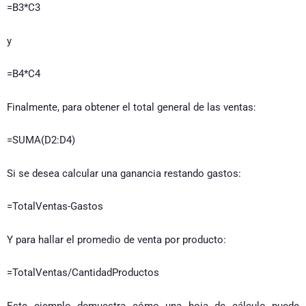
=B3*C3
y
=B4*C4
Finalmente, para obtener el total general de las ventas:
=SUMA(D2:D4)
Si se desea calcular una ganancia restando gastos:
=TotalVentas-Gastos
Y para hallar el promedio de venta por producto:
=TotalVentas/CantidadProductos
Este ejemplo demuestra cómo una hoja de cálculo puede