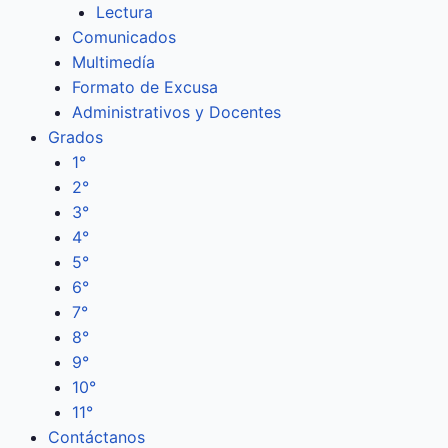
Lectura
Comunicados
Multimedía
Formato de Excusa
Administrativos y Docentes
Grados
1°
2°
3°
4°
5°
6°
7°
8°
9°
10°
11°
Contáctanos