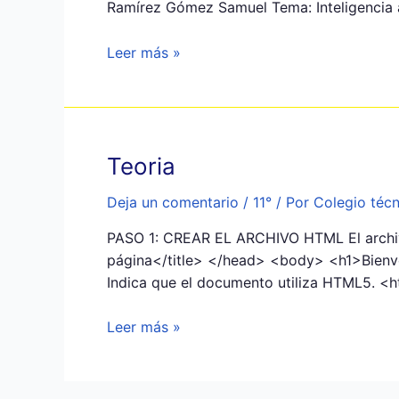
Ramírez Gómez Samuel Tema: Inteligencia a
Grupos
Leer más »
y
temas
Teoria
Deja un comentario
/
11°
/ Por
Colegio téc
PASO 1: CREAR EL ARCHIVO HTML El archiv
página</title> </head> <body> <h1>Bien
Indica que el documento utiliza HTML5. <h
Teoria
Leer más »