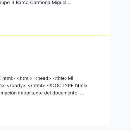
 Grupo 3 Barco Carmona Miguel …
 html> <html> <head> <title>Mi
</p> </body> </html> <!DOCTYPE html>
formación importante del documento. …