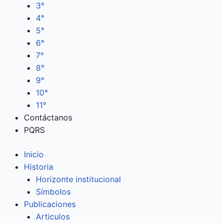
3°
4°
5°
6°
7°
8°
9°
10°
11°
Contáctanos
PQRS
Inicio
Historia
Horizonte institucional
Símbolos
Publicaciones
Articulos