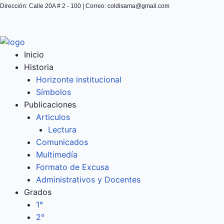
Ir
Dirección: Calle 20A # 2 - 100 | Correo: coldisama@gmail.com
al
contenido
Inicio
Historia
Horizonte institucional
Símbolos
Publicaciones
Articulos
Lectura
Comunicados
Multimedía
Formato de Excusa
Administrativos y Docentes
Grados
1°
2°