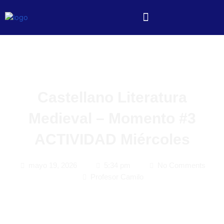
Castellano Literatura
Medieval – Momento #3
ACTIVIDAD Miércoles
mayo 19, 2026
5:34 pm
No Comments
Profesor Camilo