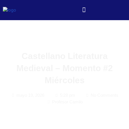
Castellano Literatura
Medieval – Momento #2
Miércoles
mayo 19, 2026
5:28 pm
No Comments
Profesor Camilo