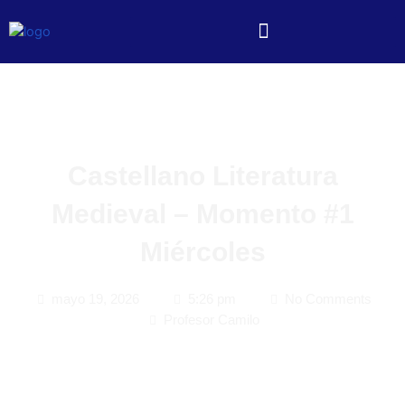
Castellano Literatura
Medieval – Momento #1
Miércoles
mayo 19, 2026
5:26 pm
No Comments
Profesor Camilo