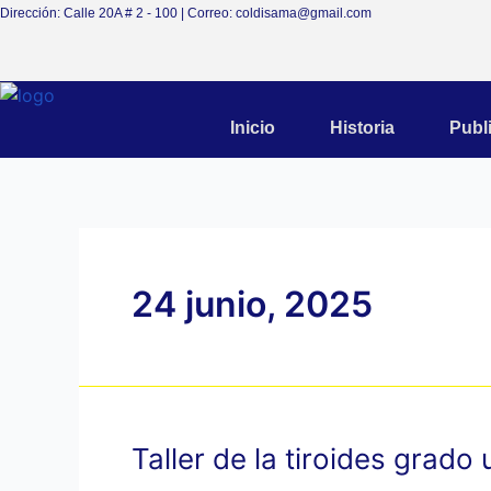
Ir
Dirección: Calle 20A # 2 - 100 | Correo: coldisama@gmail.com
al
contenido
Inicio
Historia
Publ
24 junio, 2025
Taller de la tiroides grad