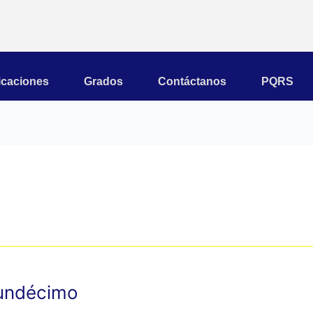
icaciones
Grados
Contáctanos
PQRS
o undécimo